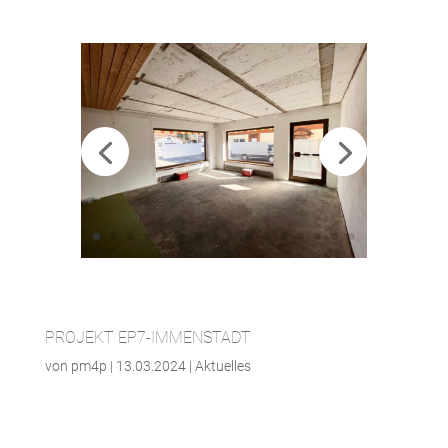
PROJEKT EP7-IMMENSTADT
von
pm4p
|
13.03.2024
|
Aktuelles